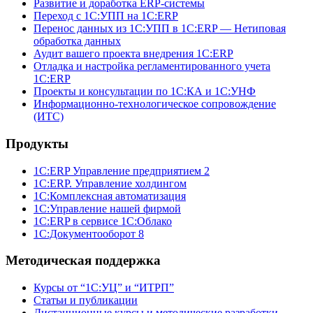
Развитие и доработка ERP-системы
Переход с 1С:УПП на 1С:ERP
Перенос данных из 1С:УПП в 1С:ERP — Нетиповая
обработка данных
Аудит вашего проекта внедрения 1С:ERP
Отладка и настройка регламентированного учета
1С:ERP
Проекты и консультации по 1С:КА и 1С:УНФ
Информационно-технологическое сопровождение
(ИТС)
Продукты
1С:ERP Управление предприятием 2
1С:ERP. Управление холдингом
1С:Комплексная автоматизация
1С:Управление нашей фирмой
1С:ERP в сервисе 1С:Облако
1С:Документооборот 8
Методическая поддержка
Курсы от “1С:УЦ” и “ИТРП”
Статьи и публикации
Дистанционные курсы и методические разработки