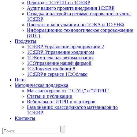
Переход с 1С:УПП на 1С:ERP
Аудит вашего проекта внедрения 1С:ERP
Отладка и настройка регламентированного учета
1С:ERP
Проекты и консультации по 1С:КА и 1С:УНФ
Информационно-технологическое сопровождение
(ИТС)
Продукты
1С:ERP Управление предприятием 2
1С:ERP. Управление холдингом
1С:Комплексная автоматизация
1С:Управление нашей фирмой
1С:Документооборот 8
1С:ERP в сервисе 1С:Облако
Цены
Методическая поддержка
Магазин курсов от “1С:УЦ” и “ИТРП”
Статьи и публикации
Вебинары от ИТРП и партнеров
База знаний: классификатор материалов по
1С:ERP
Контакты