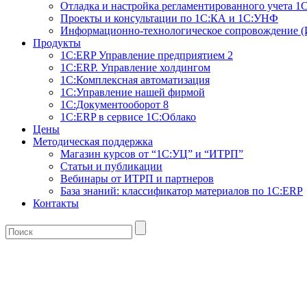
Отладка и настройка регламентированного учета 1
Проекты и консультации по 1С:КА и 1С:УНФ
Информационно-технологическое сопровождение 
Продукты
1С:ERP Управление предприятием 2
1С:ERP. Управление холдингом
1С:Комплексная автоматизация
1С:Управление нашей фирмой
1С:Документооборот 8
1С:ERP в сервисе 1С:Облако
Цены
Методическая поддержка
Магазин курсов от “1С:УЦ” и “ИТРП”
Статьи и публикации
Вебинары от ИТРП и партнеров
База знаний: классификатор материалов по 1С:ERP
Контакты