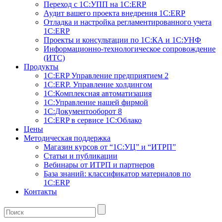
Переход с 1С:УПП на 1С:ERP
Аудит вашего проекта внедрения 1С:ERP
Отладка и настройка регламентированного учета
1С:ERP
Проекты и консультации по 1С:КА и 1С:УНФ
Информационно-технологическое сопровождение
(ИТС)
Продукты
1С:ERP Управление предприятием 2
1С:ERP. Управление холдингом
1С:Комплексная автоматизация
1С:Управление нашей фирмой
1С:Документооборот 8
1С:ERP в сервисе 1С:Облако
Цены
Методическая поддержка
Магазин курсов от “1С:УЦ” и “ИТРП”
Статьи и публикации
Вебинары от ИТРП и партнеров
База знаний: классификатор материалов по
1С:ERP
Контакты