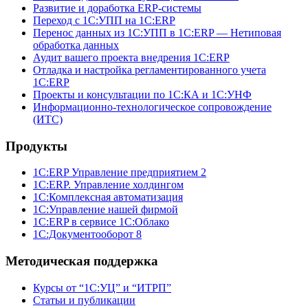
Развитие и доработка ERP-системы
Переход с 1С:УПП на 1С:ERP
Перенос данных из 1С:УПП в 1С:ERP — Нетиповая
обработка данных
Аудит вашего проекта внедрения 1С:ERP
Отладка и настройка регламентированного учета
1С:ERP
Проекты и консультации по 1С:КА и 1С:УНФ
Информационно-технологическое сопровождение
(ИТС)
Продукты
1С:ERP Управление предприятием 2
1С:ERP. Управление холдингом
1С:Комплексная автоматизация
1С:Управление нашей фирмой
1С:ERP в сервисе 1С:Облако
1С:Документооборот 8
Методическая поддержка
Курсы от “1С:УЦ” и “ИТРП”
Статьи и публикации